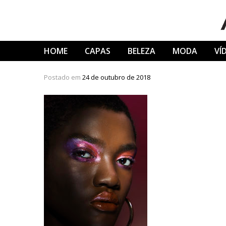
Skip
to
content
HOME
CAPAS
BELEZA
MODA
VÍ
Postado em
24 de outubro de 2018