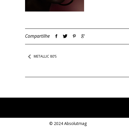
Compartilhe
Navegação
METALLIC 80’S
de
Post
© 2024 Absolutmag