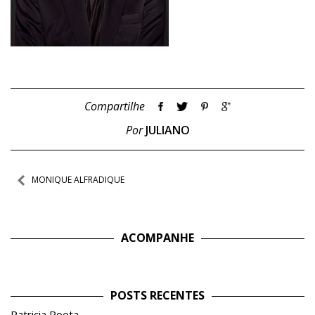
Compartilhe
Por
JULIANO
Navegação
MONIQUE ALFRADIQUE
de
Post
ACOMPANHE
POSTS RECENTES
Patricia Poeta