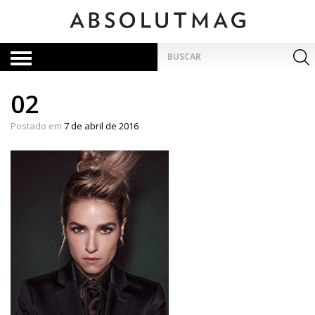
Skip
to
content
Pesquisar
por:
02
Postado em
7 de abril de 2016