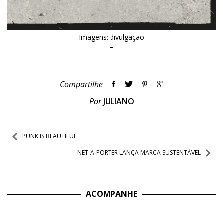
Imagens: divulgação
–
Compartilhe
Por
JULIANO
Navegação
PUNK IS BEAUTIFUL
de
NET-A-PORTER LANÇA MARCA SUSTENTÁVEL
Post
ACOMPANHE