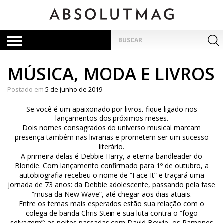
Skip
to
content
Pesquisar
por:
MÚSICA, MODA E LIVROS
Postado em
5 de junho de 2019
Se você é um apaixonado por livros, fique ligado nos
lançamentos dos próximos meses.
Dois nomes consagrados do universo musical marcam
presença também nas livrarias e prometem ser um sucesso
literário.
A primeira delas é Debbie Harry, a eterna bandleader do
Blondie. Com lançamento confirmado para 1º de outubro, a
autobiografia recebeu o nome de “Face It” e traçará uma
jornada de 73 anos: da Debbie adolescente, passando pela fase
“musa da New Wave”, até chegar aos dias atuais.
Entre os temas mais esperados estão sua relação com o
colega de banda Chris Stein e sua luta contra o “fogo
selvagem”; as noites passadas com David Bowie, os Ramones