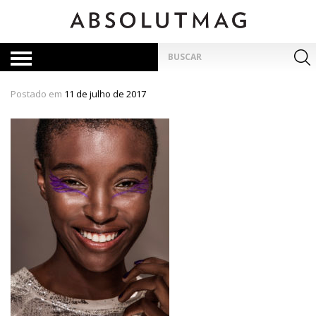
Skip
to
content
Pesquisar
por:
Postado em
11 de julho de 2017