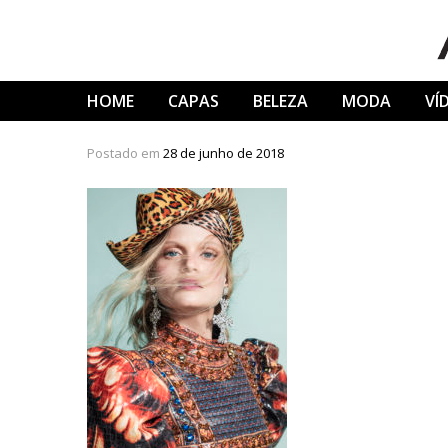
Skip
to
content
HOME
CAPAS
BELEZA
MODA
VÍ
Postado em
28 de junho de 2018