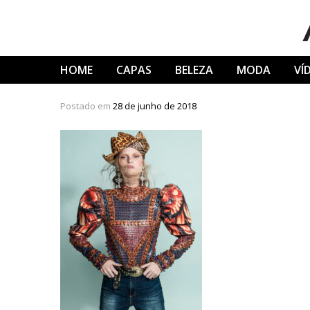
Skip
to
content
HOME
CAPAS
BELEZA
MODA
VÍ
Postado em
28 de junho de 2018