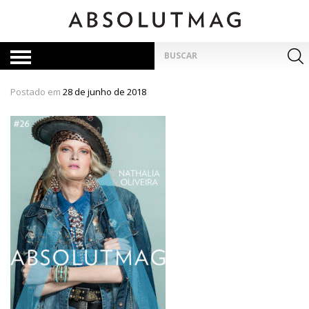
Skip
to
content
Pesquisar
por:
Postado em
28 de junho de 2018