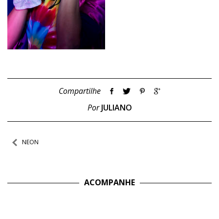
Compartilhe
Por
JULIANO
Navegação
NEON
de
Post
ACOMPANHE