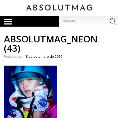
Skip
to
content
Pesquisar
por:
ABSOLUTMAG_NEON
(43)
Postado em
18 de setembro de 2019