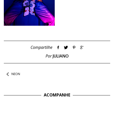
Compartilhe
Por
JULIANO
Navegação
NEON
de
Post
ACOMPANHE