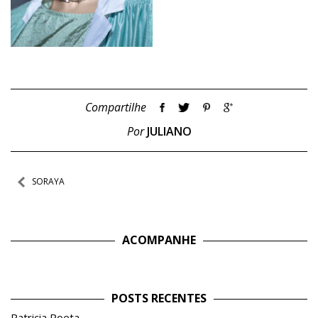
Compartilhe
Por
JULIANO
Navegação
SORAYA
de
Post
ACOMPANHE
POSTS RECENTES
Patricia Poeta