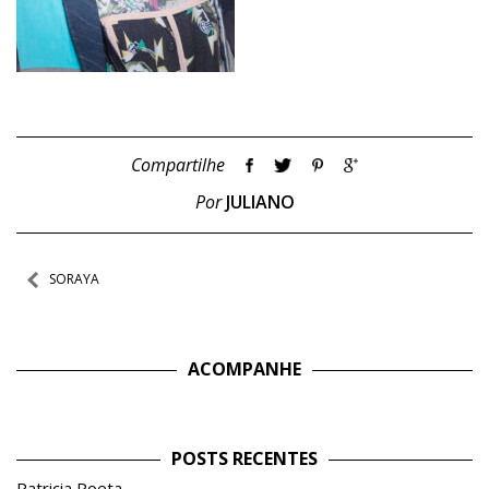
Compartilhe
Por
JULIANO
Navegação
SORAYA
de
Post
ACOMPANHE
POSTS RECENTES
Patricia Poeta