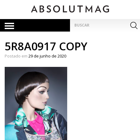
Skip
to
content
Pesquisar
por:
5R8A0917 COPY
Postado em
29 de junho de 2020