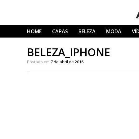
Skip
to
content
HOME
CAPAS
BELEZA
MODA
VÍ
BELEZA_IPHONE
Postado em
7 de abril de 2016
Tocador
de
vídeo