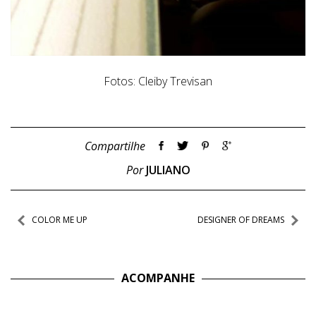
Fotos: Cleiby Trevisan
Compartilhe
Por
JULIANO
Navegação
COLOR ME UP
DESIGNER OF DREAMS
de
Post
ACOMPANHE