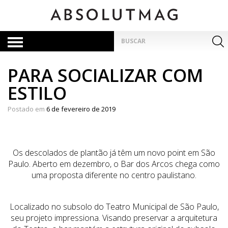
Skip
to
content
Pesquisar
por:
PARA SOCIALIZAR COM
ESTILO
Postado em
6 de fevereiro de 2019
Os descolados de plantão já têm um novo point em São
Paulo. Aberto em dezembro, o Bar dos Arcos chega como
uma proposta diferente no centro paulistano.
Localizado no subsolo do Teatro Municipal de São Paulo,
seu projeto impressiona. Visando preservar a arquitetura