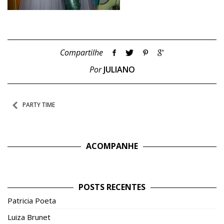
Compartilhe
Por
JULIANO
Navegação
PARTY TIME
de
Post
ACOMPANHE
POSTS RECENTES
Patricia Poeta
Luiza Brunet