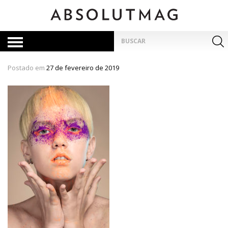
Skip
to
content
Pesquisar
por:
Postado em
27 de fevereiro de 2019