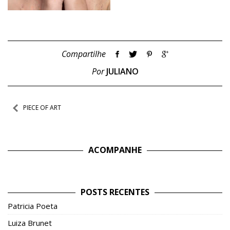
Compartilhe
Por
JULIANO
Navegação
PIECE OF ART
de
Post
ACOMPANHE
POSTS RECENTES
Patricia Poeta
Luiza Brunet