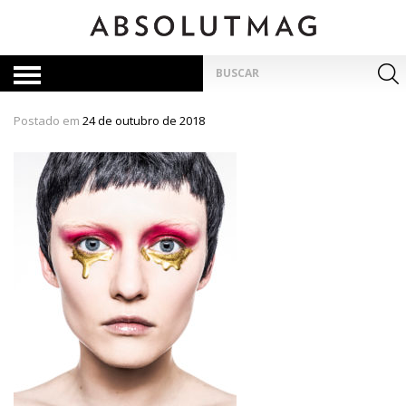
Skip
to
content
Pesquisar
por:
Postado em
24 de outubro de 2018