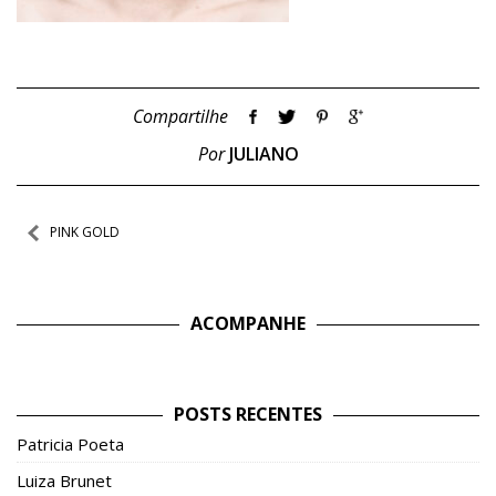
Compartilhe
Por
JULIANO
Navegação
PINK GOLD
de
Post
ACOMPANHE
POSTS RECENTES
Patricia Poeta
Luiza Brunet