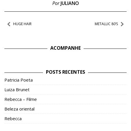
Por
JULIANO
Navegação
HUGE HAIR
METALLIC 80’S
de
Post
ACOMPANHE
POSTS RECENTES
Patricia Poeta
Luiza Brunet
Rebecca – Filme
Beleza oriental
Rebecca