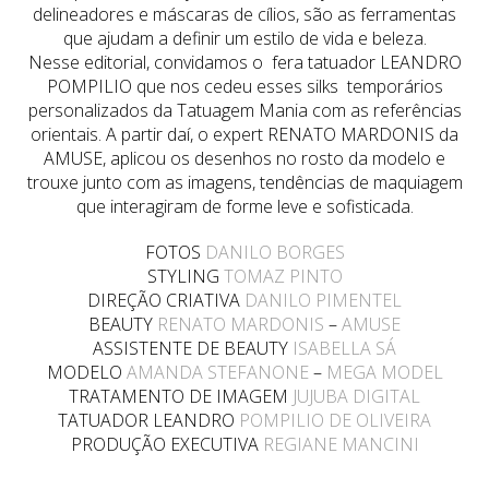
delineadores e máscaras de cílios, são as ferramentas
que ajudam a definir um estilo de vida e beleza.
Nesse editorial, convidamos o fera tatuador LEANDRO
POMPILIO que nos cedeu esses silks temporários
personalizados da Tatuagem Mania com as referências
orientais. A partir daí, o expert RENATO MARDONIS da
AMUSE, aplicou os desenhos no rosto da modelo e
trouxe junto com as imagens, tendências de maquiagem
que interagiram de forme leve e sofisticada.
FOTOS
DANILO BORGES
STYLING
TOMAZ PINTO
DIREÇÃO CRIATIVA
DANILO PIMENTEL
BEAUTY
RENATO MARDONIS
–
AMUSE
ASSISTENTE DE BEAUTY
ISABELLA SÁ
MODELO
AMANDA STEFANONE
–
MEGA MODEL
TRATAMENTO DE IMAGEM
JUJUBA DIGITAL
TATUADOR LEANDRO
POMPILIO DE OLIVEIRA
PRODUÇÃO EXECUTIVA
REGIANE MANCINI