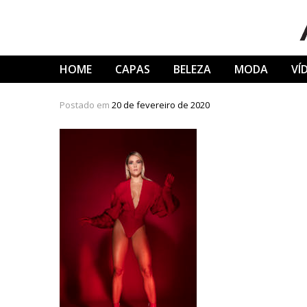
Skip
to
content
HOME
CAPAS
BELEZA
MODA
VÍ
Postado em
20 de fevereiro de 2020