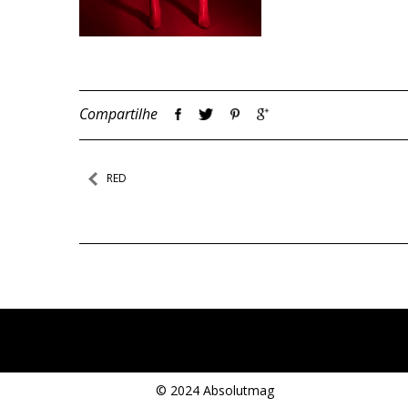
Compartilhe
Navegação
RED
de
Post
© 2024 Absolutmag