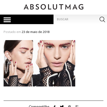
Skip
to
content
Pesquisar
por:
Postado em
23 de maio de 2018
Compartilhe