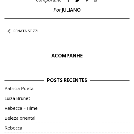
Por
JULIANO
Navegação
RENATA SOZZI
de
Post
ACOMPANHE
POSTS RECENTES
Patricia Poeta
Luiza Brunet
Rebecca – Filme
Beleza oriental
Rebecca