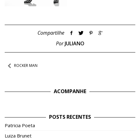
Compartilhe
Por
JULIANO
Navegação
ROCKER MAN
de
Post
ACOMPANHE
POSTS RECENTES
Patricia Poeta
Luiza Brunet