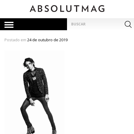
Skip
to
content
Pesquisar
por:
Postado em
24 de outubro de 2019