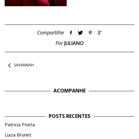
Compartilhe
Por
JULIANO
Navegação
SAVANNAH
de
Post
ACOMPANHE
POSTS RECENTES
Patricia Poeta
Luiza Brunet