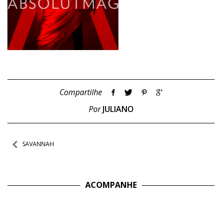
Compartilhe
Por
JULIANO
Navegação
SAVANNAH
de
Post
ACOMPANHE