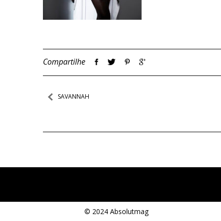
Compartilhe
Navegação
SAVANNAH
de
Post
© 2024 Absolutmag