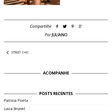
Compartilhe
Por
JULIANO
Navegação
STREET CHIC
de
Post
ACOMPANHE
POSTS RECENTES
Patricia Poeta
Luiza Brunet