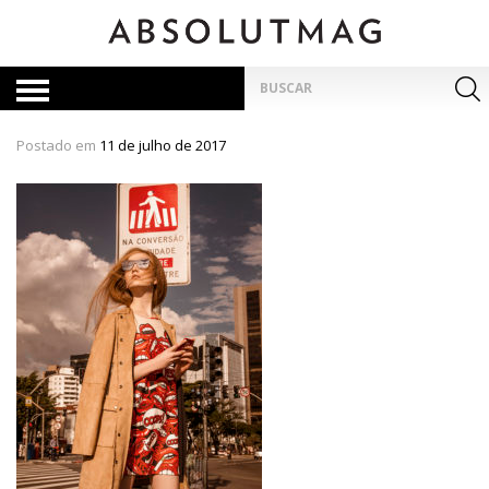
Skip
to
content
Pesquisar
por:
Postado em
11 de julho de 2017