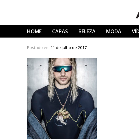
Skip
to
content
HOME
CAPAS
BELEZA
MODA
VÍ
Postado em
11 de julho de 2017