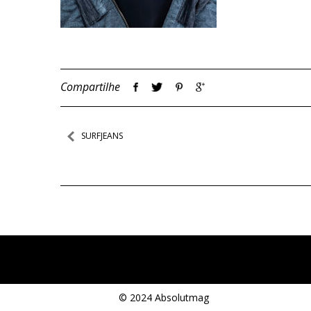
Compartilhe
Navegação
SURFJEANS
de
Post
© 2024 Absolutmag