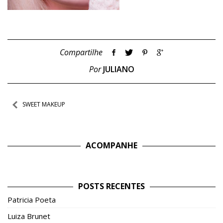
Compartilhe
Por
JULIANO
Navegação
SWEET MAKEUP
de
Post
ACOMPANHE
POSTS RECENTES
Patricia Poeta
Luiza Brunet