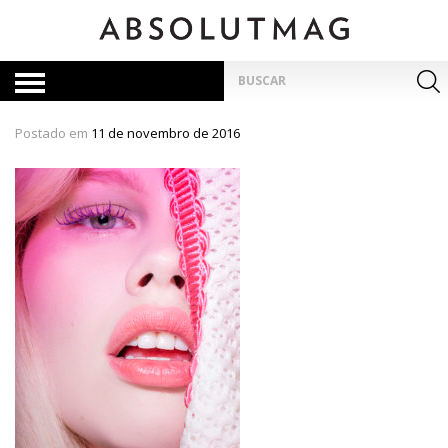
Skip
to
content
Pesquisar
por:
Postado em
11 de novembro de 2016