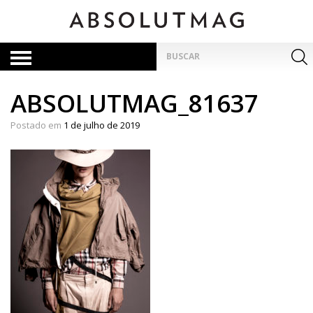
Skip
to
content
Pesquisar
por:
ABSOLUTMAG_81637
Postado em
1 de julho de 2019