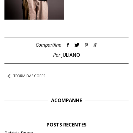
Compartilhe
Por
JULIANO
Navegação
TEORIA DAS CORES
de
Post
ACOMPANHE
POSTS RECENTES
Patricia Poeta