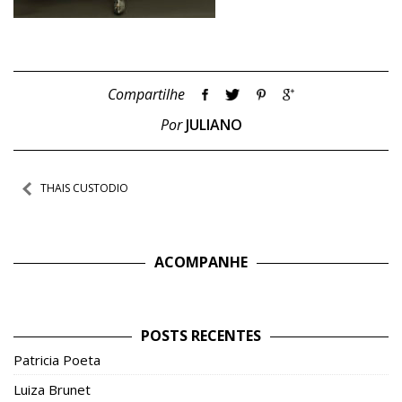
Compartilhe
Por
JULIANO
Navegação
THAIS CUSTODIO
de
Post
ACOMPANHE
POSTS RECENTES
Patricia Poeta
Luiza Brunet