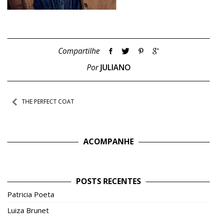
Compartilhe
Por
JULIANO
Navegação
THE PERFECT COAT
de
Post
ACOMPANHE
POSTS RECENTES
Patricia Poeta
Luiza Brunet