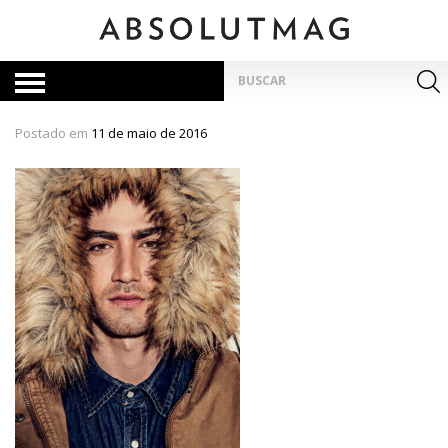
Skip
to
content
Pesquisar
por:
Postado em
11 de maio de 2016