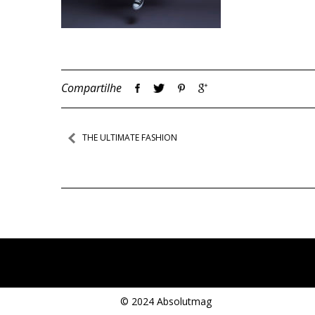
Compartilhe
Navegação
THE ULTIMATE FASHION
de
Post
© 2024 Absolutmag