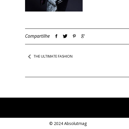
Compartilhe
Navegação
THE ULTIMATE FASHION
de
Post
© 2024 Absolutmag