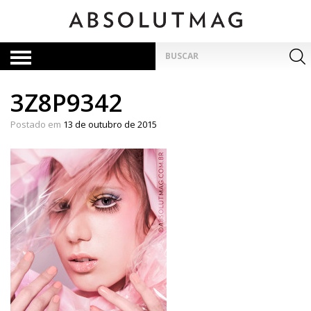
Skip
to
content
Pesquisar
por:
3Z8P9342
Postado em
13 de outubro de 2015