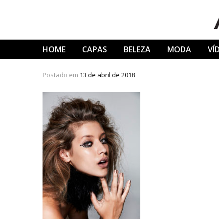
Skip
to
content
HOME
CAPAS
BELEZA
MODA
VÍ
Postado em
13 de abril de 2018