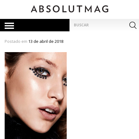
Skip
to
content
Pesquisar
por:
Postado em
13 de abril de 2018