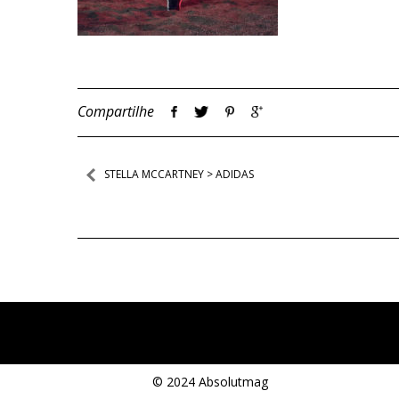
Compartilhe
Navegação
STELLA MCCARTNEY > ADIDAS
de
Post
© 2024 Absolutmag