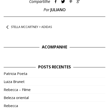
Compartilhe
Por
JULIANO
Navegação
STELLA MCCARTNEY > ADIDAS
de
Post
ACOMPANHE
POSTS RECENTES
Patricia Poeta
Luiza Brunet
Rebecca – Filme
Beleza oriental
Rebecca