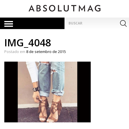
Skip
to
content
Pesquisar
por:
IMG_4048
Postado em
8 de setembro de 2015