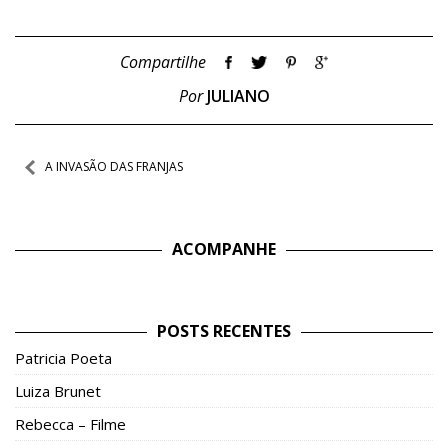
Compartilhe
Por
JULIANO
Navegação
A INVASÃO DAS FRANJAS
de
Post
ACOMPANHE
POSTS RECENTES
Patricia Poeta
Luiza Brunet
Rebecca – Filme