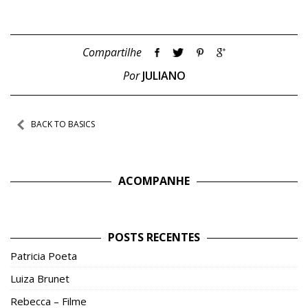
Compartilhe
Por
JULIANO
Navegação
BACK TO BASICS
de
Post
ACOMPANHE
POSTS RECENTES
Patricia Poeta
Luiza Brunet
Rebecca – Filme