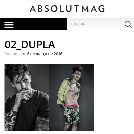
Skip
to
content
Pesquisar
por:
02_DUPLA
Postado em
6 de março de 2016