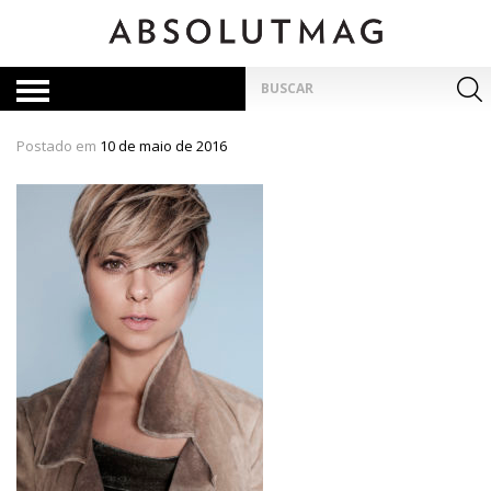
Skip
to
content
Pesquisar
por:
Postado em
10 de maio de 2016