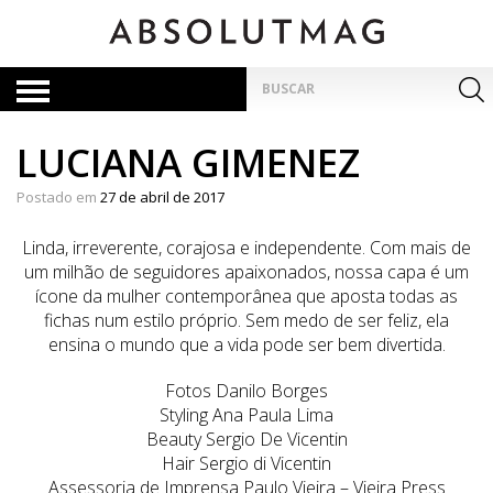
Skip
to
content
Pesquisar
por:
LUCIANA GIMENEZ
Postado em
27 de abril de 2017
Linda, irreverente, corajosa e independente. Com mais de
um milhão de seguidores apaixonados, nossa capa é um
ícone da mulher contemporânea que aposta todas as
fichas num estilo próprio. Sem medo de ser feliz, ela
ensina o mundo que a vida pode ser bem divertida.
Fotos Danilo Borges
Styling Ana Paula Lima
Beauty Sergio De Vicentin
Hair Sergio di Vicentin
Assessoria de Imprensa Paulo Vieira – Vieira Press