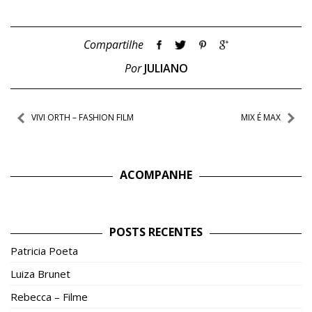
Compartilhe
Por
JULIANO
Navegação
VIVI ORTH – FASHION FILM
MIX É MAX
de
Post
ACOMPANHE
POSTS RECENTES
Patricia Poeta
Luiza Brunet
Rebecca – Filme