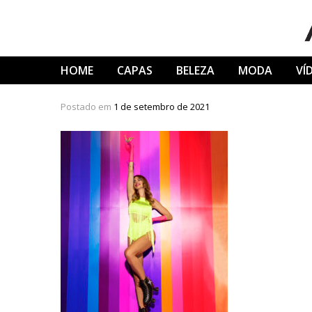
Skip
to
content
HOME
CAPAS
BELEZA
MODA
VÍ
Postado em
1 de setembro de 2021