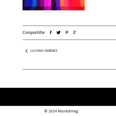
Compartilhe
Navegação
LUCIANA GIMENEZ
de
Post
© 2024 Absolutmag