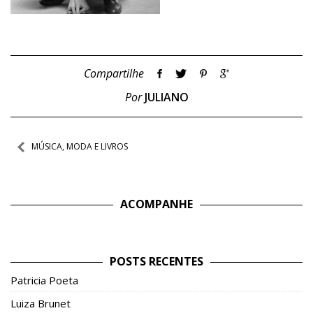
Compartilhe
Por
JULIANO
Navegação
MÚSICA, MODA E LIVROS
de
Post
ACOMPANHE
POSTS RECENTES
Patricia Poeta
Luiza Brunet