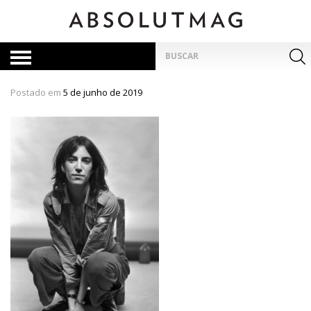
Skip
to
content
Pesquisar
por:
Postado em
5 de junho de 2019