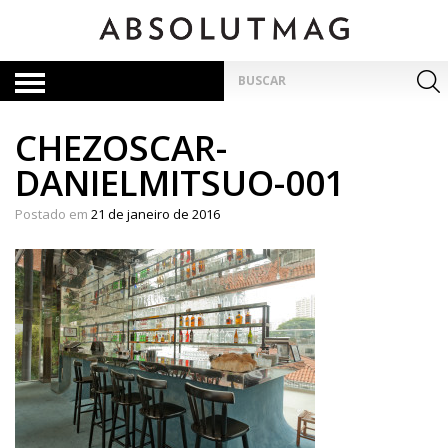
Skip
to
content
Pesquisar
por:
CHEZOSCAR-
DANIELMITSUO-001
Postado em
21 de janeiro de 2016