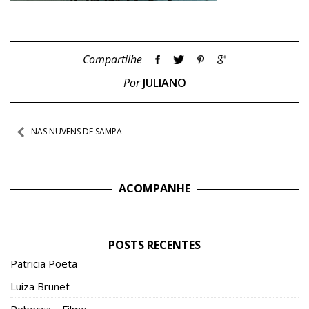
Compartilhe
Por
JULIANO
Navegação
NAS NUVENS DE SAMPA
de
Post
ACOMPANHE
POSTS RECENTES
Patricia Poeta
Luiza Brunet