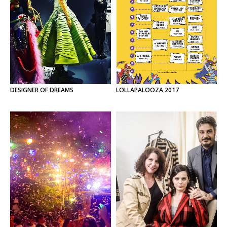
DESIGNER
OF
DREAMS
LOLLAPALOOZA
2017