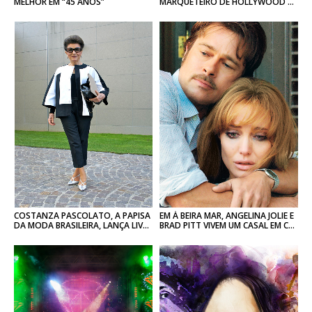
MELHOR EM “45 ANOS”
MARQUETEIRO DE HOLLYWOOD ATACA NOVAMENTE
COSTANZA PASCOLATO, A PAPISA
EM À BEIRA MAR, ANGELINA JOLIE E
DA MODA BRASILEIRA, LANÇA LIVRO DE MODA
BRAD PITT VIVEM UM CASAL EM CRISE À PROCURA DE UMA JUVENTUDE QUE NÃO LHES PERTENCE MAIS