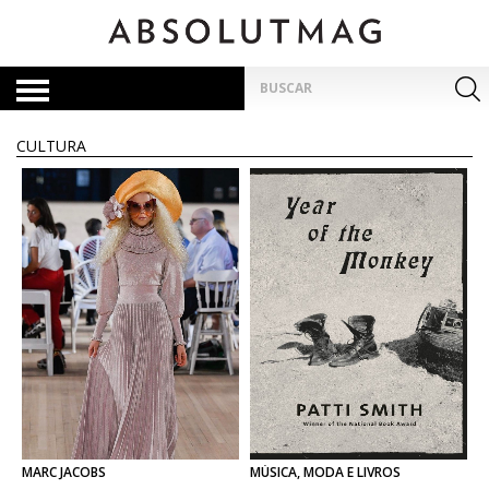
Skip
to
content
Pesquisar
por:
CULTURA
MARC
JACOBS
MÚSICA,
MODA
E
LIVROS